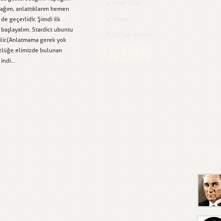
1 Kasım 2012
cağım, anlattıklarım hemen
de geçerlidir. Şimdi ilk
1 Yorum
 başlayalım. Stardict ubuntu
8.055 kez bakıldı
ilir.(Anlatmama gerek yok
özlüğe elimizde bulunan
ndi...
Rast