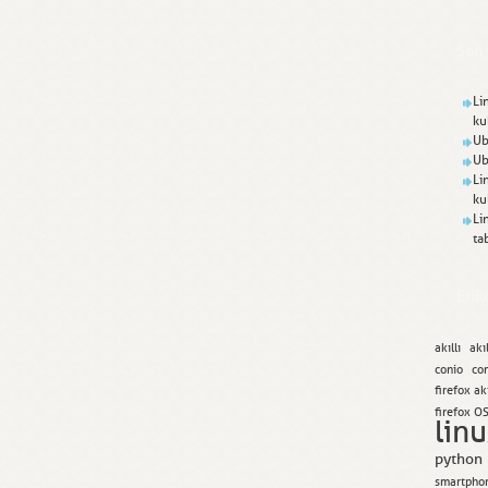
Son 
Li
ku
Ub
Ub
Li
ku
Li
ta
Etik
akıllı
akı
conio
con
firefox akı
firefox O
lin
python
smartpho