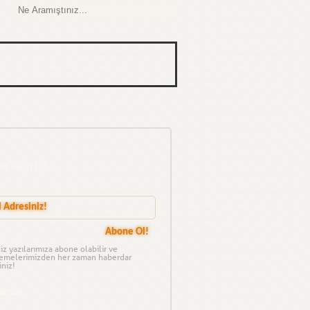
rı Takip Et!
iz yazılarımıza abone olabilir ve
emelerimizden her zaman haberdar
iniz!
amlar