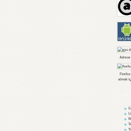
Adrese
Firefox
almak iç
Kate
G
L
N
T
Y