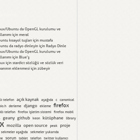
yorumlar
nux/Ubuntu da OpenGL kurulumu ve
llanımı
için
meral
untu kısayol tuşları
için
mustafa
untu da radyo dinleyin
için
Radyo Dinle
nux/Ubuntu da OpenGL kurulumu ve
llanımı
için
Blue'ş
nux için stardict sözlüğü ve sözlük veri
banının eklenmesi
için
zübeyir
etler
açık kaynak
llı telefon
aşağıda
c
canonical
firefox
django
io.h
derleme
ekleme
llı telefon
firefox işletim sistemi
firefox mobil
geany
github
kütüphane
S
keon
library
ux
mozilla
open source
proje
peak
sekmeler aşağıda
sekmeler yukarıda
sorun
ne
tablet
telefon
twitter kullanıcı