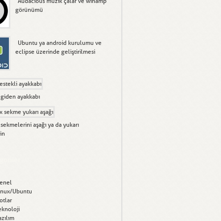
Audacious müzik çalar ve winamp
görünümü
Ubuntu ya android kurulumu ve
eclipse üzerinde geliştirilmesi
 giden ayakkabı
 sekmelerini aşağı ya da yukarı
in
goriler
enel
inux/Ubuntu
otlar
eknoloji
azılım