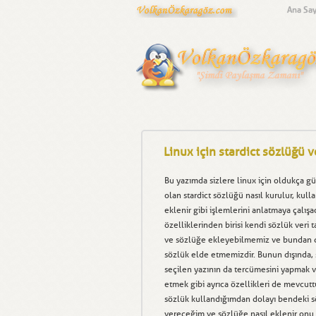
Ana Say
Linux için stardict sözlüğü 
Bu yazımda sizlere linux için oldukça güz
olan stardict sözlüğü nasıl kurulur, kullan
eklenir gibi işlemlerini anlatmaya çalı
özelliklerinden birisi kendi sözlük veri
ve sözlüğe ekleyebilmemiz ve bundan do
sözlük elde etmemizdir. Bunun dışında, s
seçilen yazının da tercümesini yapmak v
etmek gibi ayrıca özellikleri de mevcutt
sözlük kullandığımdan dolayı bendeki sö
vereceğim ve sözlüğe nasıl eklenir onu