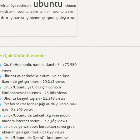
ubuntu
twitter üye resimleri
ubuntu
tim sistemi
ubuntu tablet tanıtım
ubuntu tablet
zılım
çalıştırma
yukarıda
yükleme
çalışma
En Çok Görüntülenenler
Git, GitHub nedir, nasıl kullanılır ?
- 173.580
views
Ubuntu ya android kurulumu ve eclipse
üzerinde geliştirilmesi
- 29.212 views
Linux/Ubuntu ya C dili için conio.h
kütüphanesini eklemek
- 23.661 views
Ubuntu kısayol tuşları
- 21.138 views
Firefox sekmelerini aşağı ya da yukarı almak
için
- 21.102 views
Linux/Ubuntu da turkcell 3g vınn mobil
modem internet sorunu
- 17.383 views
Linux pc’ye windows kurduktan sonra grub
ekranını geri getirmek
- 17.097 views
Linux/Ubuntu da OpenGL kurulumu ve