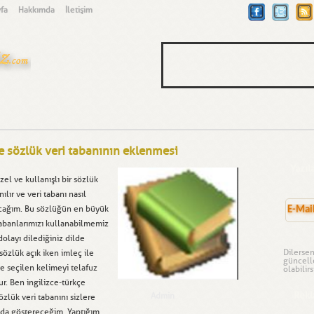
fa
Hakkımda
İletişim
ve sözlük veri tabanının eklenmesi
Yazıla
el ve kullanışlı bir sözlük
ılır ve veri tabanı nasıl
şacağım. Bu sözlüğün en büyük
 tabanlarımızı kullanabilmemiz
layı dilediğiniz dilde
Dilersen
özlük açık iken imleç ile
güncell
e seçilen kelimeyi telafuz
olabilirs
ur. Ben ingilizce-türkçe
Rekl
Admin
zlük veri tabanını sizlere
 da göstereceğim. Yaptığım