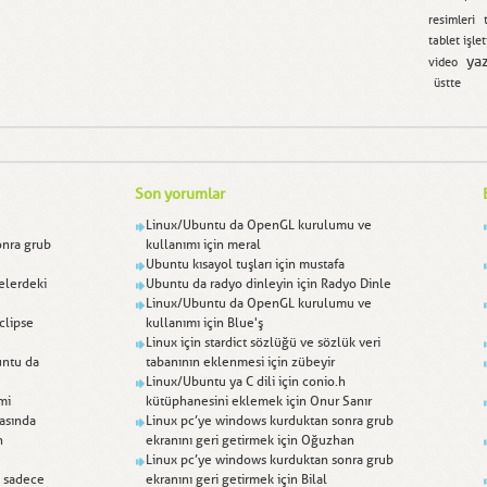
resimleri
tablet işle
ya
video
üstte
Son yorumlar
Linux/Ubuntu da OpenGL kurulumu ve
onra grub
kullanımı
için
meral
Ubuntu kısayol tuşları
için
mustafa
melerdeki
Ubuntu da radyo dinleyin
için
Radyo Dinle
Linux/Ubuntu da OpenGL kurulumu ve
clipse
kullanımı
için
Blue'ş
Linux için stardict sözlüğü ve sözlük veri
untu da
tabanının eklenmesi
için
zübeyir
Linux/Ubuntu ya C dili için conio.h
mi
kütüphanesini eklemek
için
Onur Sanır
sasında
Linux pc’ye windows kurduktan sonra grub
h
ekranını geri getirmek
için
Oğuzhan
Linux pc’ye windows kurduktan sonra grub
n sadece
ekranını geri getirmek
için
Bilal