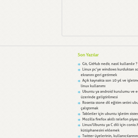
Son Yazılar
Git, GitHub nedir, nasıl kullanılır ?
Linux pc’ye windows kurduktan s
ekranını geri getirmek
Açık kaynakta son 10 yıl ve işlet
linux kullanımı
Ubuntu ya android kurulumu ve e
üzerinde geliştirilmesi
Rosetta stone dil eğitim setini ub
çalıştırmak
Tabletler için ubuntu işletim siste
Mozilla firefox akıllı telefon piya
Linux/Ubuntu ya C dili için conio.
kütüphanesini eklemek
Twitter üyelerinin, kullanıcılarını