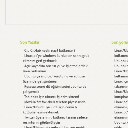
Son Yazılar
Son yoru
Git, GitHub nedir, nasıl kullanılır ?
Linux/U
Linux pc’ye windows kurduktan sonra grub
kullanım
ekranını geri getirmek
Ubuntu kı
Açık kaynakta son 10 yıl ve işletmelerdeki
Ubuntu d
linux kullanımı
Linux/U
Ubuntu ya android kurulumu ve eclipse
kullanım
üzerinde geliştirilmesi
Linux içi
Rosetta stone dil eğitim setini ubuntu da
tabanını
çalıştırmak
Linux/Ubu
Tabletler için ubuntu işletim sistemi
kütüphan
Mozilla firefox akıllı telefon piyasasında
Linux pc
Linux/Ubuntu ya C dili için conio.h
ekranını
kütüphanesini eklemek
Linux pc
Twitter üyelerinin, kullanıcılarının sadece
ekranını
resimlerini görüntüleyin
Ubuntu kı
Linux/Ubuntu da turkcell 3g vınn mobil
yıldız