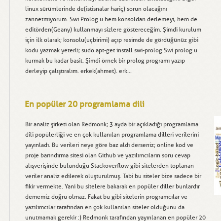
linux sürümlerinde de(istisnalar hariç) sorun olacağını
zannetmiyorum. Swi Prolog u hem konsoldan derlemeyi, hem de
editörden(Geany) kullanmayı sizlere göstereceğim. Şimdi kurulum
için ilk olarak; konsolu(uçbirimi) açıp resimde de gördüğünüz gibi
kodu yazmak yeterli; sudo apt-get install swi-prolog Swi prolog u
kurmak bu kadar basit. Şimdi örnek bir prolog programı yazıp
derleyip çalıştıralım. erkek(ahmet). erk...
En popüler 20 programlama dili
Bir analiz şirketi olan Redmonk; 3 ayda bir açıkladığı programlama
dili popülerliği ve en çok kullanılan programlama dilleri verilerini
yayınladı. Bu verileri neye göre baz aldı derseniz; online kod ve
proje barındırma sitesi olan Github ve yazılımcıların soru cevap
alışverişinde bulunduğu Stackoverflow gibi sitelerden toplanan
veriler analiz edilerek oluşturulmuş. Tabi bu siteler bize sadece bir
fikir vermekte. Yani bu sitelere bakarak en popüler diller bunlardır
dememiz doğru olmaz. Fakat bu gibi sitelerin programcılar ve
yazılımcılar tarafından en çok kullanılan siteler olduğunu da
unutmamak gerekir :) Redmonk tarafından yayınlanan en popüler 20