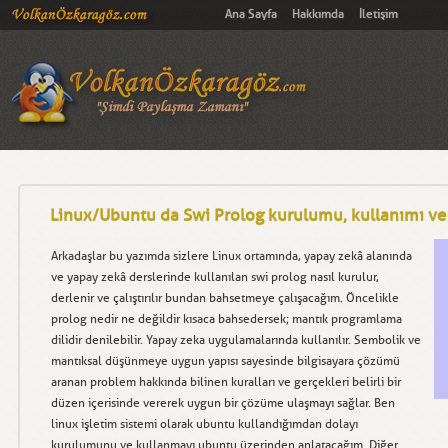
Ana Sayfa
Hakkımda
İletişim
Linux/Ubuntu da Swi Prolog kurulumu, kullanımı ve
Arkadaşlar bu yazımda sizlere Linux ortamında, yapay zekâ alanında
ve yapay zekâ derslerinde kullanılan swi prolog nasıl kurulur,
derlenir ve çalıştırılır bundan bahsetmeye çalışacağım. Öncelikle
prolog nedir ne değildir kısaca bahsedersek; mantık programlama
dilidir denilebilir. Yapay zeka uygulamalarında kullanılır. Sembolik ve
mantıksal düşünmeye uygun yapısı sayesinde bilgisayara çözümü
aranan problem hakkında bilinen kuralları ve gerçekleri belirli bir
düzen içerisinde vererek uygun bir çözüme ulaşmayı sağlar. Ben
linux işletim sistemi olarak ubuntu kullandığımdan dolayı
kurulumunu ve kullanmayı ubuntu üzerinden anlatacağım. Diğer