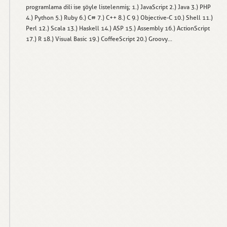
programlama dili ise şöyle listelenmiş; 1.) JavaScript 2.) Java 3.) PHP
4.) Python 5.) Ruby 6.) C# 7.) C++ 8.) C 9.) Objective-C 10.) Shell 11.)
Perl 12.) Scala 13.) Haskell 14.) ASP 15.) Assembly 16.) ActionScript
17.) R 18.) Visual Basic 19.) CoffeeScript 20.) Groovy...