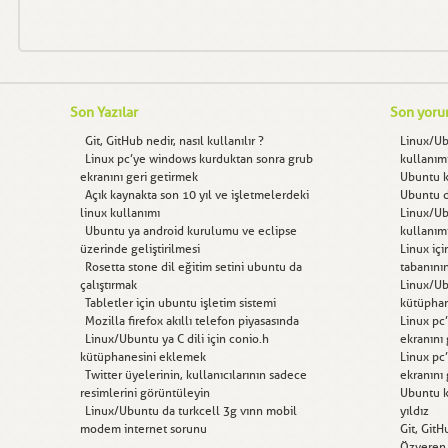
Son Yazılar
Son yoru
Git, GitHub nedir, nasıl kullanılır ?
Linux/U
Linux pc’ye windows kurduktan sonra grub
kullanım
ekranını geri getirmek
Ubuntu kı
Açık kaynakta son 10 yıl ve işletmelerdeki
Ubuntu d
linux kullanımı
Linux/U
Ubuntu ya android kurulumu ve eclipse
kullanım
üzerinde geliştirilmesi
Linux içi
Rosetta stone dil eğitim setini ubuntu da
tabanını
çalıştırmak
Linux/Ubu
Tabletler için ubuntu işletim sistemi
kütüphan
Mozilla firefox akıllı telefon piyasasında
Linux pc
Linux/Ubuntu ya C dili için conio.h
ekranını
kütüphanesini eklemek
Linux pc
Twitter üyelerinin, kullanıcılarının sadece
ekranını
resimlerini görüntüleyin
Ubuntu kı
Linux/Ubuntu da turkcell 3g vınn mobil
yıldız
modem internet sorunu
Git, GitH
Özveren