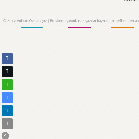
© 2012 Volkan Özkaragöz | Bu sitede yayınlanan yazılar kaynak gösterilmeden alınt