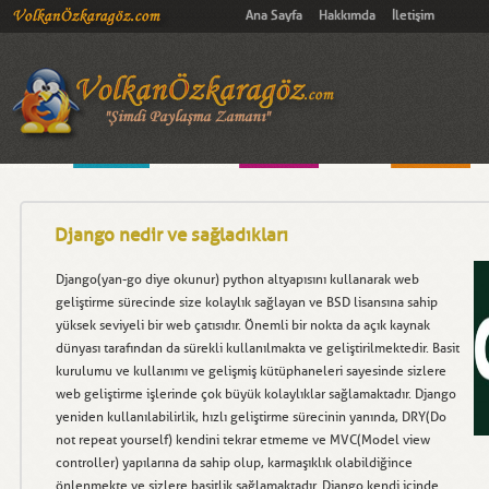
Ana Sayfa
Hakkımda
İletişim
Django nedir ve sağladıkları
Django(yan-go diye okunur) python altyapısını kullanarak web
geliştirme sürecinde size kolaylık sağlayan ve BSD lisansına sahip
yüksek seviyeli bir web çatısıdır. Önemli bir nokta da açık kaynak
dünyası tarafından da sürekli kullanılmakta ve geliştirilmektedir. Basit
kurulumu ve kullanımı ve gelişmiş kütüphaneleri sayesinde sizlere
web geliştirme işlerinde çok büyük kolaylıklar sağlamaktadır. Django
yeniden kullanılabilirlik, hızlı geliştirme sürecinin yanında, DRY(Do
not repeat yourself) kendini tekrar etmeme ve MVC(Model view
controller) yapılarına da sahip olup, karmaşıklık olabildiğince
önlenmekte ve sizlere basitlik sağlamaktadır. Django kendi içinde