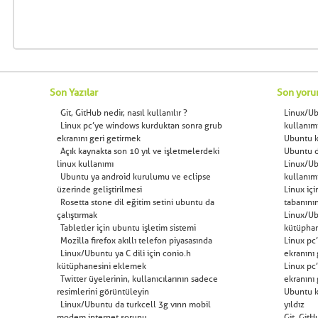
Son Yazılar
Son yoru
Git, GitHub nedir, nasıl kullanılır ?
Linux/U
Linux pc’ye windows kurduktan sonra grub
kullanım
ekranını geri getirmek
Ubuntu kı
Açık kaynakta son 10 yıl ve işletmelerdeki
Ubuntu d
linux kullanımı
Linux/U
Ubuntu ya android kurulumu ve eclipse
kullanım
üzerinde geliştirilmesi
Linux içi
Rosetta stone dil eğitim setini ubuntu da
tabanını
çalıştırmak
Linux/Ubu
Tabletler için ubuntu işletim sistemi
kütüphan
Mozilla firefox akıllı telefon piyasasında
Linux pc
Linux/Ubuntu ya C dili için conio.h
ekranını
kütüphanesini eklemek
Linux pc
Twitter üyelerinin, kullanıcılarının sadece
ekranını
resimlerini görüntüleyin
Ubuntu kı
Linux/Ubuntu da turkcell 3g vınn mobil
yıldız
modem internet sorunu
Git, GitH