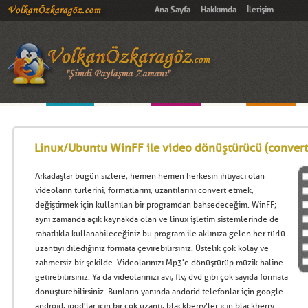
Ana Sayfa
Hakkımda
İletişim
Linux/Ubuntu WinFF ile video dönüştürücü (convert
Arkadaşlar bugün sizlere; hemen hemen herkesin ihtiyacı olan
videoların türlerini, formatlarını, uzantılarını convert etmek,
değiştirmek için kullanılan bir programdan bahsedeceğim. WinFF;
aynı zamanda açık kaynakda olan ve linux işletim sistemlerinde de
rahatlıkla kullanabileceğiniz bu program ile aklınıza gelen her türlü
uzantıyı dilediğiniz formata çevirebilirsiniz. Üstelik çok kolay ve
zahmetsiz bir şekilde. Videolarınızı Mp3'e dönüştürüp müzik haline
getirebilirsiniz. Ya da videolarınızı avi, flv, dvd gibi çok sayıda formata
dönüştürebilirsiniz. Bunların yanında andorid telefonlar için google
android, ipod'lar için bir çok uzantı, blackberry'ler için blackberry