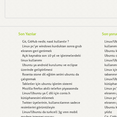
Son Yazılar
Son yoru
Git, GitHub nedir, nasıl kullanılır ?
Linux/U
Linux pc’ye windows kurduktan sonra grub
kullanım
ekranını geri getirmek
Ubuntu kı
Açık kaynakta son 10 yıl ve işletmelerdeki
Ubuntu d
linux kullanımı
Linux/U
Ubuntu ya android kurulumu ve eclipse
kullanım
üzerinde geliştirilmesi
Linux içi
Rosetta stone dil eğitim setini ubuntu da
tabanını
çalıştırmak
Linux/Ubu
Tabletler için ubuntu işletim sistemi
kütüphan
Mozilla firefox akıllı telefon piyasasında
Linux pc
Linux/Ubuntu ya C dili için conio.h
ekranını
kütüphanesini eklemek
Linux pc
Twitter üyelerinin, kullanıcılarının sadece
ekranını
resimlerini görüntüleyin
Ubuntu kı
Linux/Ubuntu da turkcell 3g vınn mobil
yıldız
modem internet sorunu
Git, GitH