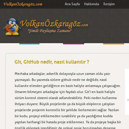
Ana Sayfa
Hakkımda
İletişim
Git, GitHub nedir, nasıl kullanılır ?
Merhaba arkadaşlar; askerlik dolayısıyla uzun zaman oldu yazı
yazmayalı. Bu yazımda sizlere github nedir ne değildir, nasıl
kullanılır elimden geldiğince en basit haliyle anlatmaya çalışacağım.
Umarım bilmeyen arkadaşlar için faydalı olur. Git'i en basit haliyle
sürüm kontrol sistemi olarak adlandırabiliriz. Peki neden kullanma
ihtiyacı duyarız: Büyük projelerde ya da büyük ekiplerce çalışılan
projelerde projenin kontrollü bir şekilde ilerlemesini sağlar. Yazılan
bir kodu, projeyi etkilemeden tutabiliriz ya da yazdığımız kodda
yapılan herhangi bir hatada proje etkilenmez. Ya da projeye başka bir
özellik eklemek istediğimiz de orjinal proje bozulmadan deneme