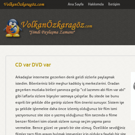
Ana Sayfa
Hakkımda
İletişim
CD var DVD var
Arkadaşlar internette gezerken denk geldi sizlerle paylaşmak
istedim. Bilenleriniz bilir meşhur kadıköy iş merkezlerini. Oradan
geçerken mutlaka birileri yanınıza gelip "cd lazımmı abi film var abi"
gibi laflarla sizlere bişeyler satmaya çalışırlar. Bu sitede ise bunu
esprili bir şekilde dile getirip sizlere film önerisi sunuyor. Sistem işe
şu şekilde işlemekte daha önce izlemiş olduğunuz bir film ismi
yazıyorsunuz site size o yazmış olduğunuz film tarzında o filme
benzer filmleri isim olarak sizlere sunup seçim yapma şansı
vermekte. Bence güzel ve yararlı bir site olmuş. Özellikle sevdiğiniz
filmler tarzı film arayıp bulmak isteyenler için oldukça faydalı bir site.