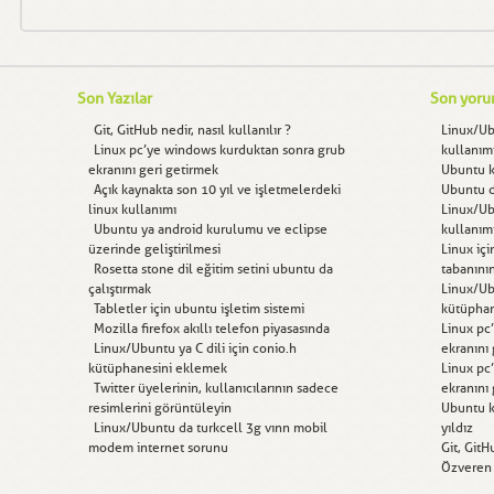
Son Yazılar
Son yoru
Git, GitHub nedir, nasıl kullanılır ?
Linux/U
Linux pc’ye windows kurduktan sonra grub
kullanım
ekranını geri getirmek
Ubuntu kı
Açık kaynakta son 10 yıl ve işletmelerdeki
Ubuntu d
linux kullanımı
Linux/U
Ubuntu ya android kurulumu ve eclipse
kullanım
üzerinde geliştirilmesi
Linux içi
Rosetta stone dil eğitim setini ubuntu da
tabanını
çalıştırmak
Linux/Ubu
Tabletler için ubuntu işletim sistemi
kütüphan
Mozilla firefox akıllı telefon piyasasında
Linux pc
Linux/Ubuntu ya C dili için conio.h
ekranını
kütüphanesini eklemek
Linux pc
Twitter üyelerinin, kullanıcılarının sadece
ekranını
resimlerini görüntüleyin
Ubuntu kı
Linux/Ubuntu da turkcell 3g vınn mobil
yıldız
modem internet sorunu
Git, GitH
Özveren