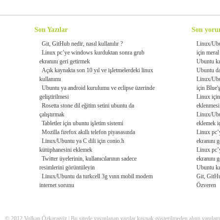
Son Yazılar
Son yoru
Git, GitHub nedir, nasıl kullanılır ?
Linux/Ub
Linux pc’ye windows kurduktan sonra grub
için
meral
ekranını geri getirmek
Ubuntu kıs
Açık kaynakta son 10 yıl ve işletmelerdeki linux
Ubuntu da
kullanımı
Linux/Ub
Ubuntu ya android kurulumu ve eclipse üzerinde
için
Blue'
geliştirilmesi
Linux için
Rosetta stone dil eğitim setini ubuntu da
eklenmesi
çalıştırmak
Linux/Ubu
Tabletler için ubuntu işletim sistemi
eklemek
i
Mozilla firefox akıllı telefon piyasasında
Linux pc’
Linux/Ubuntu ya C dili için conio.h
ekranını g
kütüphanesini eklemek
Linux pc’
Twitter üyelerinin, kullanıcılarının sadece
ekranını g
resimlerini görüntüleyin
Ubuntu kıs
Linux/Ubuntu da turkcell 3g vınn mobil modem
Git, GitHu
internet sorunu
Özveren
© 2012 Volkan Özkaragöz | Bu sitede yayınlanan yazılar kaynak gösterilmeden alıntı yapılama