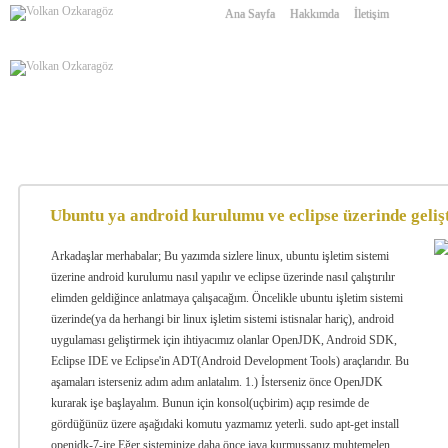
Ana Sayfa
Hakkımda
İletişim
Ubuntu ya android kurulumu ve eclipse üzerinde gelişt
Arkadaşlar merhabalar; Bu yazımda sizlere linux, ubuntu işletim sistemi
üzerine android kurulumu nasıl yapılır ve eclipse üzerinde nasıl çalıştırılır
elimden geldiğince anlatmaya çalışacağım. Öncelikle ubuntu işletim sistemi
üzerinde(ya da herhangi bir linux işletim sistemi istisnalar hariç), android
uygulaması geliştirmek için ihtiyacımız olanlar OpenJDK, Android SDK,
Eclipse IDE ve Eclipse'in ADT(Android Development Tools) araçlarıdır. Bu
aşamaları isterseniz adım adım anlatalım. 1.) İsterseniz önce OpenJDK
kurarak işe başlayalım. Bunun için konsol(uçbirim) açıp resimde de
gördüğünüz üzere aşağıdaki komutu yazmamız yeterli. sudo apt-get install
openjdk-7-jre Eğer sisteminize daha önce java kurmuşsanız muhtemelen